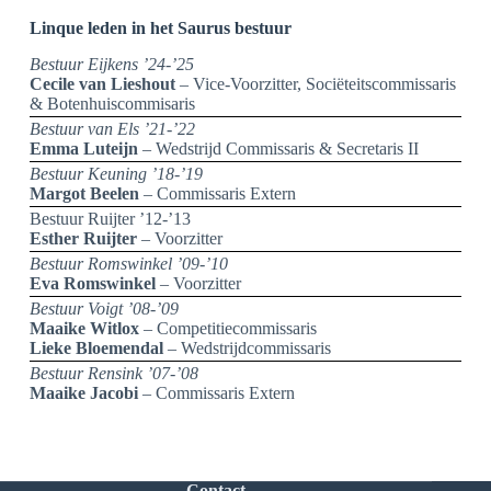
Linque leden
in het Saurus bestuur
Bestuur Eijkens ’24-’25
Cecile van Lieshout
–
Vice-Voorzitter, Sociëteitscommissaris
& Botenhuiscommisaris
Bestuur van Els ’21-’22
Emma Luteijn
– Wedstrijd Commissaris & Secretaris II
Bestuur Keuning ’18-’19
Margot Beelen
– Commissaris Extern
Bestuur Ruijter ’12-’13
Esther Ruijter
– Voorzitter
Bestuur Romswinkel ’09-’10
Eva Romswinkel
– Voorzitter
Bestuur Voigt ’08-’09
Maaike Witlox
– Competitiecommissaris
Lieke Bloemendal
– Wedstrijdcommissaris
Bestuur Rensink ’07-’08
Maaike Jacobi
– Commissaris Extern
Contact