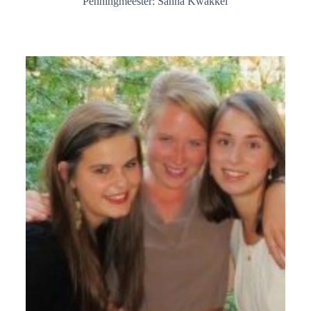
Penningmeester: Sanna Kwakkel