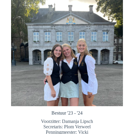
Bestuur '23 - '24
Voorzitter: Damanja Lipsch
Secretaris: Plom Verweel
Penningmeester: Vicki