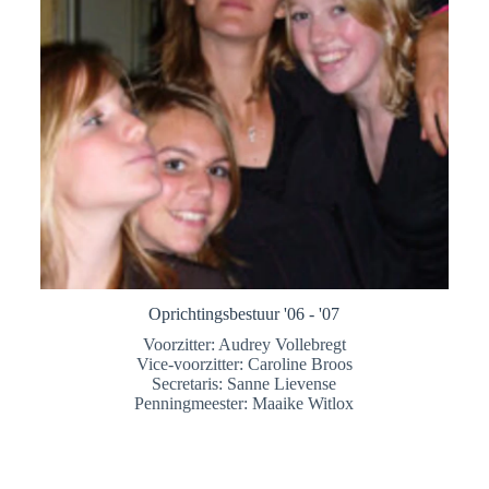
Oprichtingsbestuur '06 - '07
Voorzitter: Audrey Vollebregt
Vice-voorzitter: Caroline Broos
Secretaris: Sanne Lievense
Penningmeester: Maaike Witlox