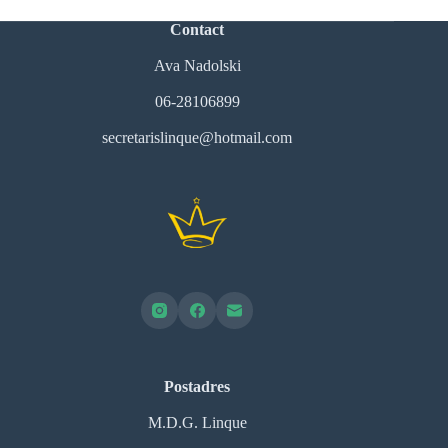
Contact
Ava Nadolski
06-28106899
secretarislinque@hotmail.com
Postadres
M.D.G. Linque