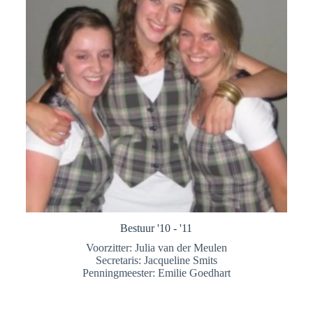
Bestuur '10 - '11
Voorzitter: Julia van der Meulen
Secretaris: Jacqueline Smits
Penningmeester: Emilie Goedhart