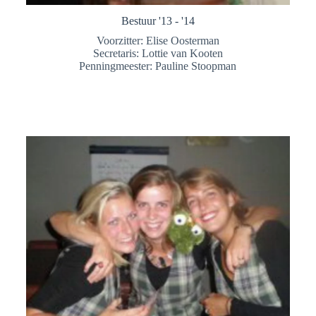
Bestuur '13 - '14
Voorzitter: Elise Oosterman
Secretaris: Lottie van Kooten
Penningmeester: Pauline Stoopman