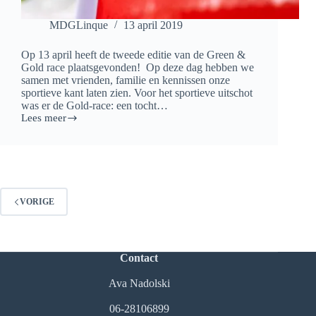
MDGLinque
13 april 2019
Op 13 april heeft de tweede editie van de Green &
Gold race plaatsgevonden! Op deze dag hebben we
samen met vrienden, familie en kennissen onze
sportieve kant laten zien. Voor het sportieve uitschot
was er de Gold-race: een tocht…
Lees meer
Green
&
Gold
Race
2019
VORIGE
Contact
Ava Nadolski
06-28106899