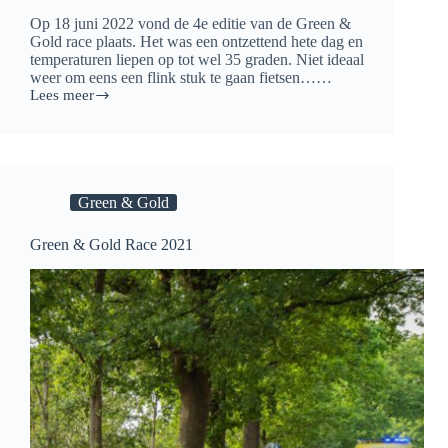
Op 18 juni 2022 vond de 4e editie van de Green &
Gold race plaats. Het was een ontzettend hete dag en
temperaturen liepen op tot wel 35 graden. Niet ideaal
weer om eens een flink stuk te gaan fietsen……
Lees meer
Green
&
Gold
Race
2022
Green & Gold
Green & Gold Race 2021