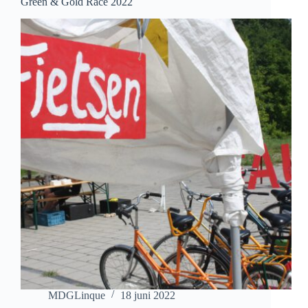
Green & Gold Race 2022
MDGLinque
18 juni 2022