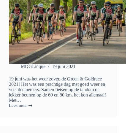
MDGLinque
19 juni 2021
19 juni was het weer zover, de Green & Goldrace
2021! Het was een prachtige dag met goed weer en
veel deelnemers. Samen fietsen op de tandem of
lekker beunen op de 60 en 80 km, het kon allemaal!
Met…
Lees meer
Green
&
Gold
Race
2021